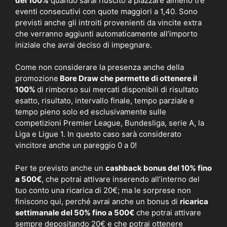
del 100%
quando sarai riuscito a piazzare almeno tre
eventi consecutivi con quote maggiori a 1,40. Sono
previsti anche gli introiti provenienti da vincite extra
che verranno aggiunti automaticamente all’importo
iniziale che avrai deciso di impegnare.
Come non considerare la presenza anche della
promozione
Bore Draw che permette di ottenere il
100%
di rimborso sui mercati disponibili di risultato
esatto, risultato, intervallo finale, tempo parziale e
tempo pieno solo ed esclusivamente sulle
competizioni Premier League, Bundesliga, serie A, la
Liga e Ligue 1. In questo caso sarà considerato
vincitore anche un pareggio 0 a 0!
Per te previsto anche un
cashback bonus del 10% fino
a 500€
, che potrai attivare inserendo all’interno del
tuo conto una ricarica di 20€; ma le sorprese non
finiscono qui, perché avrai anche un bonus di
ricarica
settimanale del 50% fino a 500€
che potrai attivare
sempre depositando 20€ e che potrai ottenere