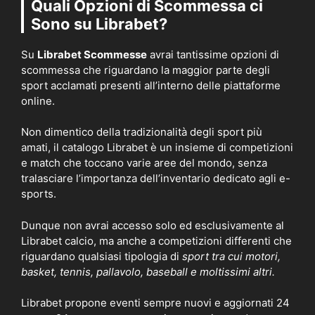
Quali Opzioni di Scommessa ci
Sono su Librabet?
Su
Librabet Scommesse
avrai tantissime opzioni di
scommessa che riguardano la maggior parte degli
sport acclamati presenti all’interno delle piattaforme
online.
Non dimentico della tradizionalità degli sport più
amati, il catalogo Librabet è un insieme di competizioni
e match che toccano varie aree del mondo, senza
tralasciare l’importanza dell’inventario dedicato agli e-
sports.
Dunque non avrai accesso solo ed esclusivamente al
Librabet calcio, ma anche a competizioni differenti che
riguardano qualsiasi tipologia di
sport tra cui motori,
basket, tennis, pallavolo, baseball e moltissimi altri.
Librabet propone eventi sempre nuovi e aggiornati 24