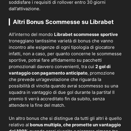
soddisfare i requisiti di rollover entro 30 giorni
dall’attivazione.
Altri Bonus Scommesse su Librabet
All’interno del mondo
Librabet scommesse
sportive
troneggiano tantissime varietà di bonus che vanno
incontro alle esigenze di ogni tipologia di giocatore
infatti, non a caso, per quanto concerne le scommesse
sportive, potrai fare affidamento su pacchetti
promozionali davvero convenienti, tra cui
2 gol di
vantaggio con pagamento anticipato
, promozione
che prevede un’agevolazione che riguarda la
possibilità di vincita quando avrai scommesso su una
squadra in vantaggio di due gol durante la partita! Il
premio ti verrà accreditato fin da subito, senza
attendere la fine del match.
Un altro bonus che si distingue da tutti gli altri è quello
relativo al
bonus multipla, che promette un vantaggio