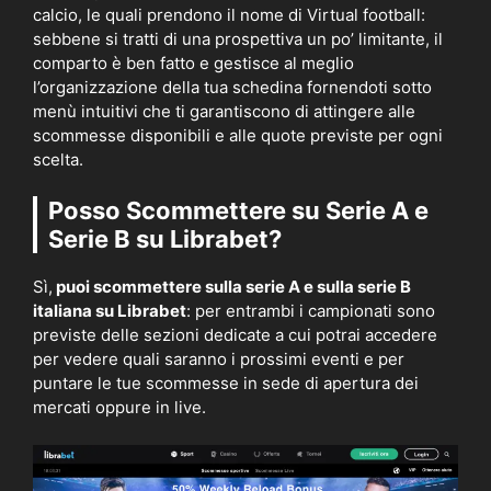
calcio, le quali prendono il nome di Virtual football:
sebbene si tratti di una prospettiva un po’ limitante, il
comparto è ben fatto e gestisce al meglio
l’organizzazione della tua schedina fornendoti sotto
menù intuitivi che ti garantiscono di attingere alle
scommesse disponibili e alle quote previste per ogni
scelta.
Posso Scommettere su Serie A e
Serie B su Librabet?
Sì,
puoi scommettere sulla serie A e sulla serie B
italiana su Librabet
: per entrambi i campionati sono
previste delle sezioni dedicate a cui potrai accedere
per vedere quali saranno i prossimi eventi e per
puntare le tue scommesse in sede di apertura dei
mercati oppure in live.