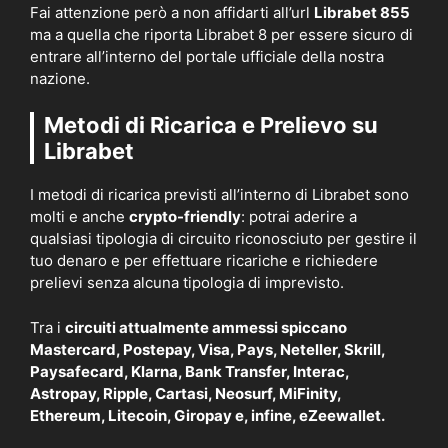
Fai attenzione però a non affidarti all’url
Librabet 855
ma a quella che riporta Librabet 8 per essere sicuro di
entrare all’interno del portale ufficiale della nostra
nazione.
Metodi di Ricarica e Prelievo su
Librabet
I metodi di ricarica previsti all’interno di Librabet sono
molti e anche
crypto-friendly
: potrai aderire a
qualsiasi tipologia di circuito riconosciuto per gestire il
tuo denaro e per effettuare ricariche e richiedere
prelievi senza alcuna tipologia di imprevisto.
Tra i
circuiti attualmente ammessi spiccano
Mastercard, Postepay, Visa, Pays, Neteller, Skrill,
Paysafecard, Klarna, Bank Transfer, Interac,
Astropay, Ripple, Cartasi, Neosurf, MiFinity,
Ethereum, Litecoin, Giropay e, infine, eZeewallet.