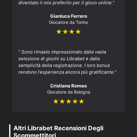
diventato il mio preferito per il gioco online.”
Gianluca Ferrero
Giocatore da Torino
★★★★
“ Sono rimasto impressionato dalla vasta
selezione di giochi su Librabet e dalla
semplicità della registrazione. I loro bonus
rendono l’esperienza ancora più gratificante.”
Cristiana Romeo
Giocatore da Bologna
★★★★★
Altri Librabet Recensioni Degli
Scommettitori