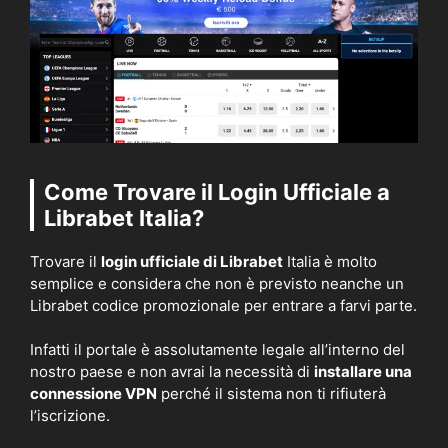
Come Trovare il Login Ufficiale a
Librabet Italia?
Trovare il
login ufficiale di Librabet
Italia è molto
semplice e considera che non è previsto neanche un
Librabet codice promozionale per entrare a farvi parte.
Infatti il portale è assolutamente legale all’interno del
nostro paese e non avrai la necessità di
installare una
connessione VPN
perché il sistema non ti rifiuterà
l’iscrizione.