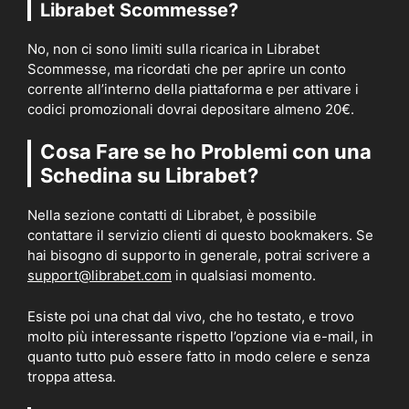
Librabet Scommesse?
No, non ci sono limiti sulla ricarica in Librabet
Scommesse, ma ricordati che per aprire un conto
corrente all’interno della piattaforma e per attivare i
codici promozionali dovrai depositare almeno 20€.
Cosa Fare se ho Problemi con una
Schedina su Librabet?
Nella sezione contatti di Librabet, è possibile
contattare il servizio clienti di questo bookmakers. Se
hai bisogno di supporto in generale, potrai scrivere a
support@librabet.com
in qualsiasi momento.
Esiste poi una chat dal vivo, che ho testato, e trovo
molto più interessante rispetto l’opzione via e-mail, in
quanto tutto può essere fatto in modo celere e senza
troppa attesa.