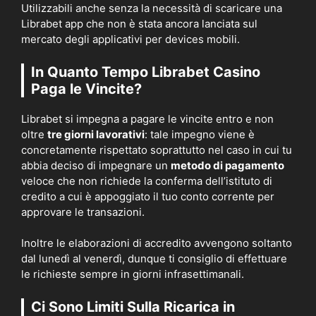
Utilizzabili anche senza la necessità di scaricare una
Librabet app che non è stata ancora lanciata sul
mercato degli applicativi per devices mobili.
In Quanto Tempo Librabet Casino
Paga le Vincite?
Librabet si impegna a pagare le vincite entro e non
oltre
tre giorni lavorativi
: tale impegno viene è
concretamente rispettato soprattutto nel caso in cui tu
abbia deciso di impegnare un
metodo di pagamento
veloce che non richiede la conferma dell’istituto di
credito a cui è appoggiato il tuo conto corrente per
approvare le transazioni.
Inoltre le elaborazioni di accredito avvengono soltanto
dal lunedì al venerdì, dunque ti consiglio di effettuare
le richieste sempre in giorni infrasettimanali.
Ci Sono Limiti Sulla Ricarica in