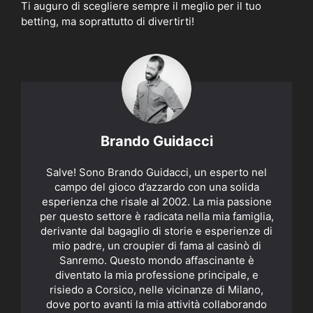
Ti auguro di scegliere sempre il meglio per il tuo
betting, ma soprattutto di divertirti!
Brando Guidacci
Salve! Sono Brando Guidacci, un esperto nel
campo del gioco d’azzardo con una solida
esperienza che risale al 2002. La mia passione
per questo settore è radicata nella mia famiglia,
derivante dal bagaglio di storie e esperienze di
mio padre, un croupier di fama al casinò di
Sanremo. Questo mondo affascinante è
diventato la mia professione principale, e
risiedo a Corsico, nelle vicinanze di Milano,
dove porto avanti la mia attività collaborando